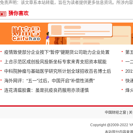
免责声明：该文章系本站转载，旨在为读者提供更多信息资讯。所涉内容
猜你喜欢
疫情致使部分企业按下“暂停”键期货公司助力企业处置
第
上合示范区成创投风投新坐标专家来青支招资本赋能
一
中科院肿瘤与基础医学研究所计划全球招收百名博士后
20
海外网评：“五一”过后，中国开启“补偿性消费”
快
连花清瘟胶囊：虽是抗疫良药服用亦须谨慎
烽火
中国财经之窗
|
关
Copyright @2009-2022 YA
本站部分内容来源于