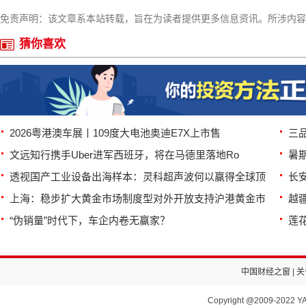
免责声明：该文章系本站转载，旨在为读者提供更多信息资讯。所涉内容
猜你喜欢
2026粤港澳车展丨109度大电池奥迪E7X上市售
三
文远知行携手Uber进军西班牙，将在马德里落地Ro
暑
透视国产工业设备出海样本：灵科超声波何以赢得全球顶
长安
上海：稳步扩大黄金市场制度型对外开放支持沪港黄金市
越疆
“伪销量”时代下，车企内卷无赢家？
莲花
中国财经之窗
|
关
Copyright @2009-2022 YA