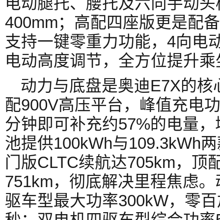
电动腿托、腰托及六向手动头
400mm；高配四座版更是配
支持一键零重力功能，4向电
电动高度调节，全方位提升乘
动力与底盘是奥迪E7X的
配900V高压平台，峰值充电功
分钟即可补充约57%的电量，
池提供100kWh与109.3k
门版CLTC续航达705km，
751km，彻底解决里程焦虑
驱车型最大功率300kW，零百加
秒；双电机四驱车型综合功率50