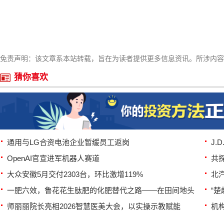
免责声明：该文章系本站转载，旨在为读者提供更多信息资讯。所涉内容
猜你喜欢
通用与LG合资电池企业暂缓员工返岗
J.
OpenAI官宣进军机器人赛道
共
大众安徽5月交付2303台，环比激增119%
北汽
一肥六效，鲁花花生肽肥的化肥替代之路——在田间地头
“楚
师丽丽院长亮相2026智慧医美大会，以实操示教赋能
机