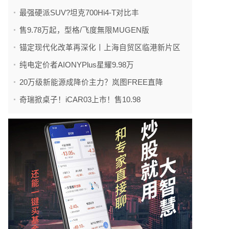
最强硬派SUV?坦克700Hi4-T对比丰
售9.78万起，型格/飞度無限MUGEN版
锚定现代化改革再深化丨上海自贸区临港新片区
纯电定价者AIONYPlus星耀9.98万
20万级新能源成降价主力？岚图FREE直降
奇瑞掀桌子！iCAR03上市！售10.98