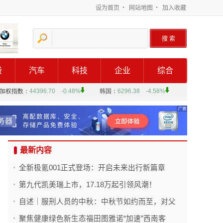
设为首页
・
网站地图
・
加入收藏
费
汽车
科技
企业
综合
最新内容
全新极氪001正式登场：开启未来出行新篇章
第九代凯美瑞上市，17.18万起引领风潮！
自述｜服刑人员的中秋：中秋节如约而至，对父
聚焦健康绿色新生态福田图雅诺“加速”西南客