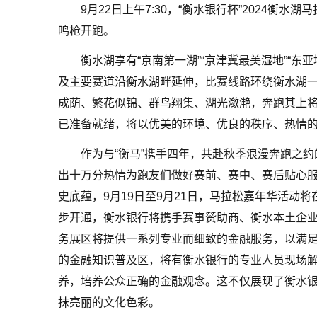
9月22日上午7:30，“衡水银行杯”2024
鸣枪开跑。
衡水湖享有“京南第一湖”“京津冀最美湿地”“东
及主要赛道沿衡水湖畔延伸，比赛线路环绕衡水湖
成荫、繁花似锦、群鸟翔集、湖光潋滟，奔跑其上将
已准备就绪，将以优美的环境、优良的秩序、热情
作为与“衡马”携手四年，共赴秋季浪漫奔跑之
出十万分热情为跑友们做好赛前、赛中、赛后贴心
史底蕴，9月19日至9月21日，马拉松嘉年华活动
步开通，衡水银行将携手赛事赞助商、衡水本土企
务展区将提供一系列专业而细致的金融服务，以满
的金融知识普及区，将有衡水银行的专业人员现场
养，培养公众正确的金融观念。这不仅展现了衡水
抹亮丽的文化色彩。