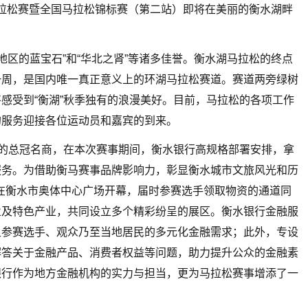
衡水湖马拉松赛暨全国马拉松锦标赛（第二站）即将在美丽的衡水湖畔
亚地区的蓝宝石”和“华北之肾”等诸多佳誉。衡水湖马拉松的终点
一周，是国内唯一真正意义上的环湖马拉松赛道。赛道两旁绿树
感受到“衡湖”秋季独有的浪漫美好。目前，马拉松的各项工作
的服务迎接各位运动员和嘉宾的到来。
约的总冠名商，在本次赛事期间，衡水银行高规格部署安排，拿
服务。为借助衡马赛事品牌影响力，彰显衡水城市文旅风光和历
将在衡水市奥体中心广场开幕，届时参赛选手领取物资的通道同
业及特色产业，共同设立多个精彩纷呈的展区。衡水银行金融服
足参赛选手、观众乃至当地居民的多元化金融需求；此外，专设
解答关于金融产品、消费者权益等问题，助力提升公众的金融素
银行作为地方金融机构的实力与担当，更为马拉松赛事增添了一