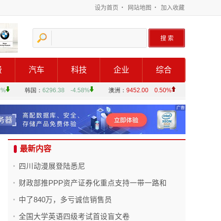
设为首页
・
网站地图
・
加入收藏
费
汽车
科技
企业
综合
最新内容
四川动漫展登陆悉尼
财政部推PPP资产证券化重点支持一带一路和
中了840万，多亏诚信销售员
全国大学英语四级考试首设盲文卷