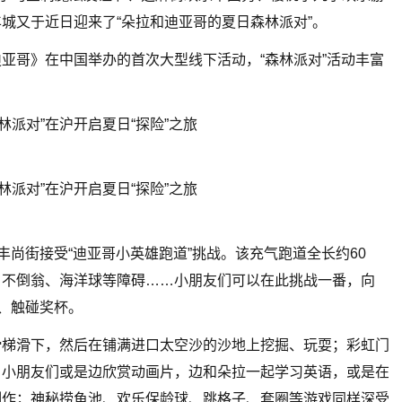
城又于近日迎来了“朵拉和迪亚哥的夏日森林派对”。
亚哥》在中国举办的首次大型线下活动，“森林派对”活动丰富
。
丰尚街接受“迪亚哥小英雄跑道”挑战。该充气跑道全长约60
、不倒翁、海洋球等障碍……小朋友们可以在此挑战一番，向
点、触碰奖杯。
滑梯滑下，然后在铺满进口太空沙的沙地上挖掘、玩耍；彩虹门
，小朋友们或是边欣赏动画片，边和朵拉一起学习英语，或是在
制作；神秘捞鱼池、欢乐保龄球、跳格子、套圈等游戏同样深受