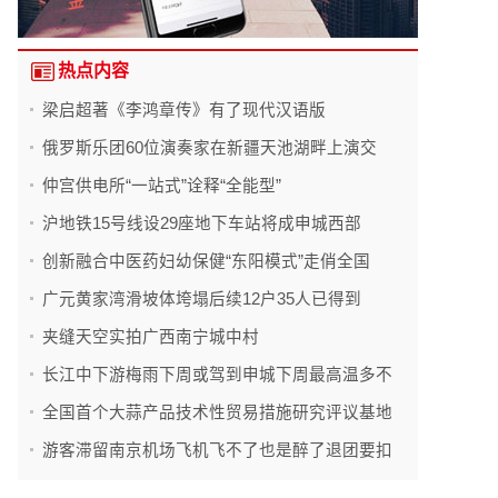
热点内容
梁启超著《李鸿章传》有了现代汉语版
俄罗斯乐团60位演奏家在新疆天池湖畔上演交
仲宫供电所“一站式”诠释“全能型”
沪地铁15号线设29座地下车站将成申城西部
创新融合中医药妇幼保健“东阳模式”走俏全国
广元黄家湾滑坡体垮塌后续12户35人已得到
夹缝天空实拍广西南宁城中村
长江中下游梅雨下周或驾到申城下周最高温多不
全国首个大蒜产品技术性贸易措施研究评议基地
游客滞留南京机场飞机飞不了也是醉了退团要扣