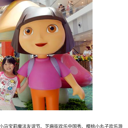
继小马宝莉魔法友谊节、芝麻街欢乐中国秀、樱桃小丸子欢乐游