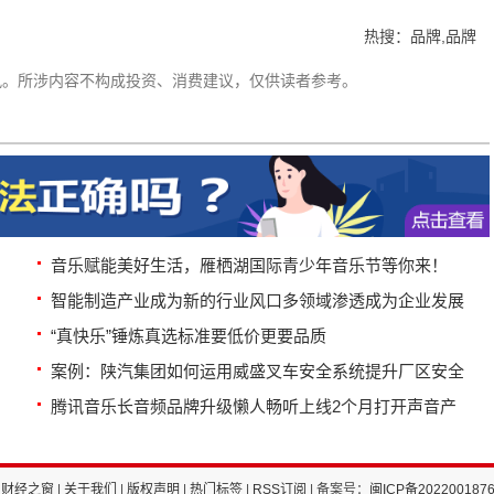
热搜：品牌,品牌
讯。所涉内容不构成投资、消费建议，仅供读者参考。
音乐赋能美好生活，雁栖湖国际青少年音乐节等你来！
智能制造产业成为新的行业风口多领域渗透成为企业发展
“真快乐”锤炼真选标准要低价更要品质
案例：陕汽集团如何运用威盛叉车安全系统提升厂区安全
腾讯音乐长音频品牌升级懒人畅听上线2个月打开声音产
国财经之窗
|
关于我们
|
版权声明
|
热门标签
|
RSS订阅
| 备案号：
闽ICP备202200187