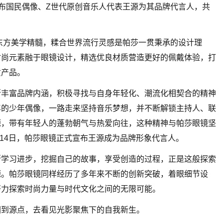
正式宣布国民偶像、Z世代原创音乐人代表王源为其品牌代言人，共
袭东方美学精髓，糅合世界流行灵感是帕莎一贯秉承的设计理
时尚元素融于眼镜设计，精选优良材质营造更好的佩戴体验，打
质产品。
断丰富品牌内涵，积极寻找与自身年轻化、潮流化相契合的精神
年的少年偶像，一路走来坚持音乐梦想，并不断解锁主持人、联
源，带有年轻人的蓬勃朝气与热爱向往，这种精神与帕莎眼镜坚
月14日，帕莎眼镜正式宣布王源成为品牌形象代言人。
断学习进步，挖掘自己的故事，享受创造的过程，正是这般探索
源。帕莎眼镜同样经历了多年来不断的创新突破，着眼细节设
努力探索时尚力量与时代文化之间的无限可能。
回到源点，去看见光影聚焦下的自我新生。