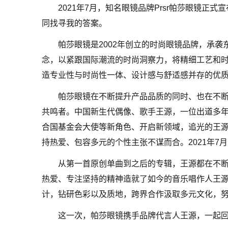
2021年7月，知名眼镜品牌Prsr帕莎眼镜
同找寻我的答案。
帕莎眼镜是2002年创立的时尚眼镜品牌，承
念，以紧跟国际潮流的时尚洞察力，将精细工艺和
造专业性与时尚性一体、设计感与舒适感并存的优
帕莎眼镜在不断提升产品品质的同时、也在不
共鸣者。中国新生代偶像、歌手王源，一位出道多
合国基金会大使等新角色、开启新领域，追光的王
持热爱、包容多元的个性主张不谋而合。2021年7
从第一首原创单曲到之后的专辑，王源都在不
热爱、专注坚持的精神造就了如今的音乐唱作人王
计，钻研色彩以及质地，跨界合作汲取多元文化，
这一次，帕莎眼镜携手品牌代言人王源，一起