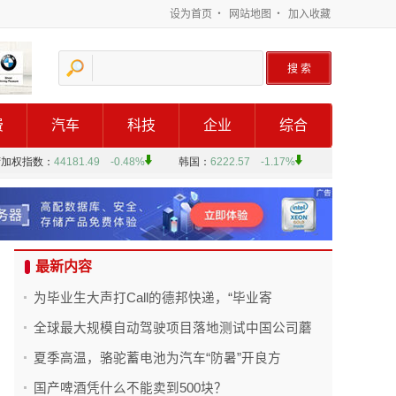
设为首页
・
网站地图
・
加入收藏
费
汽车
科技
企业
综合
最新内容
为毕业生大声打Call的德邦快递，“毕业寄
全球最大规模自动驾驶项目落地测试中国公司蘑
夏季高温，骆驼蓄电池为汽车“防暑”开良方
国产啤酒凭什么不能卖到500块？