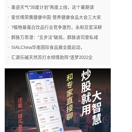
墨迹天气“35度计划”再度上线，这个暑期请
爱优喂荣膺健康中国·营养健康食品大会三大奖
?植物基蛋白饮品行业竞争激烈，永和豆浆深耕
群脉万思澄：“五步法”破局，群脉波司登私域
SIALChina华南国际食品展全面启动，
汇源乐碱天然苏打水倾情助阵“逐梦2022企