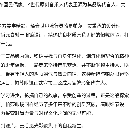
正式宣布国民偶像、Z世代原创音乐人代表王源为其品牌代言人，共
袭东方美学精髓，糅合世界流行灵感是帕莎一贯秉承的设计理
时尚元素融于眼镜设计，精选优良材质营造更好的佩戴体验，打
质产品。
断丰富品牌内涵，积极寻找与自身年轻化、潮流化相契合的精神
年的少年偶像，一路走来坚持音乐梦想，并不断解锁主持人、联
源，带有年轻人的蓬勃朝气与热爱向往，这种精神与帕莎眼镜坚
月14日，帕莎眼镜正式宣布王源成为品牌形象代言人。
断学习进步，挖掘自己的故事，享受创造的过程，正是这般探索
源。帕莎眼镜同样经历了多年来不断的创新突破，着眼细节设
努力探索时尚力量与时代文化之间的无限可能。
回到源点，去看见光影聚焦下的自我新生。