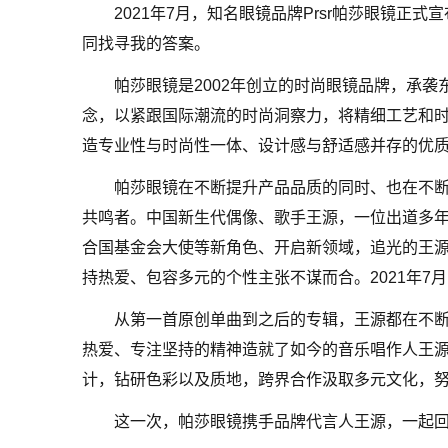
2021年7月，知名眼镜品牌Prsr帕莎眼镜
同找寻我的答案。
帕莎眼镜是2002年创立的时尚眼镜品牌，承
念，以紧跟国际潮流的时尚洞察力，将精细工艺和
造专业性与时尚性一体、设计感与舒适感并存的优
帕莎眼镜在不断提升产品品质的同时、也在不
共鸣者。中国新生代偶像、歌手王源，一位出道多
合国基金会大使等新角色、开启新领域，追光的王
持热爱、包容多元的个性主张不谋而合。2021年7
从第一首原创单曲到之后的专辑，王源都在不
热爱、专注坚持的精神造就了如今的音乐唱作人王
计，钻研色彩以及质地，跨界合作汲取多元文化，
这一次，帕莎眼镜携手品牌代言人王源，一起