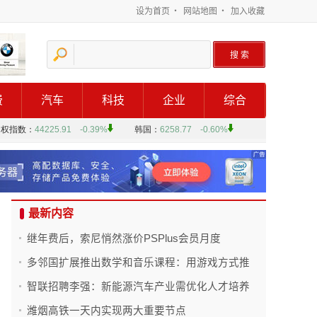
设为首页
・
网站地图
・
加入收藏
费
汽车
科技
企业
综合
最新内容
继年费后，索尼悄然涨价PSPlus会员月度
多邻国扩展推出数学和音乐课程：用游戏方式推
智联招聘李强：新能源汽车产业需优化人才培养
潍烟高铁一天内实现两大重要节点