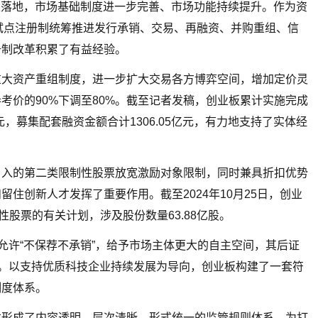
平稳落地，市场基础制度进一步完善、市场功能持续提升。作为资
并试点注册制统筹推进发行承销、交易、再融资、并购重组、信
册制改革积累了有益经验。
重大资产重组制度，进一步扩大交易各方博弈空间，增加定价灵
考价的90%下调至80%。截至记者发稿，创业板累计实施完成
亿元，募集配套融资金额合计1306.05亿元，有力地支持了实体经
引入的第二类限制性股票放宽激励对象限制，同时兼具折扣优势
住创新人才发挥了重要作用。截至2024年10月25日，创业
性股票的有关计划，涉及股份数量63.88亿股。
允许“不保荐不承销”，给予市场主体更大的自主空间，其后证
伸。以支持优质科技企业持续发展为导向，创业板构建了一套符
制度体系。
本形成了内容透明、层次清晰、形式统一的监管规则体系，为打