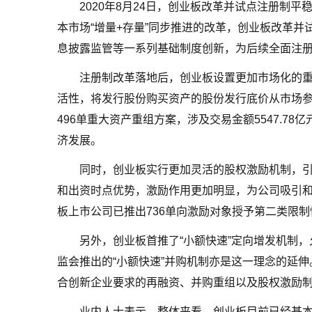
2020年8月24日，创业板改革并试点注册制
本市场“增量+存量”同步推进的改革，创业板改革
息披露监管等一系列基础制度创新，为后续全面注
注册制改革落地后，创业板设置更加市场化的
活性，将发行股份购买资产的股份发行底价从市场参
496单重大资产重组方案，涉及交易金额5547.78
济发展。
同时，创业板实行更加灵活的股权激励机制，
和出资时点优势，激励作用更加明显，为公司吸引和留
板上市公司已推出736单向激励对象授予第二类限制
另外，创业板首推了“小额快速”定向增发机制，
监会推出的“小额快速”并购机制亦是这一理念的延
合创新企业要求的再融资、并购重组以及股权激励
业内人士表示，整体来看，创业板目前已经基