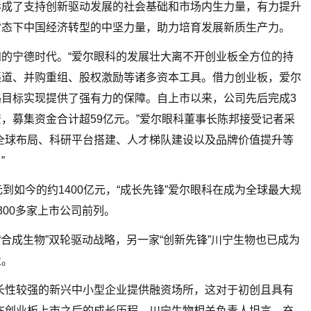
形成了支持创新驱动发展的社会基础和市场内生力量，有力提升
常态下中国经济转型的中坚力量，助力培育发展新质生产力。
的宁德时代。“爱尔眼科的发展壮大离不开创业板全方位的持
渠道、并购重组、股权激励等诸多资本工具。借力创业板，爱尔
目标实现提供了强有力的保障。自上市以来，公司先后完成3
，募集资金合计超59亿元。”爱尔眼科董事长陈邦接受记者采
全球布局、科研平台搭建、人才梯队建设以及品牌价值提升等
”
到如今的约1400亿元，“成长先锋”爱尔眼科在成为全球最大规
00多家上市公司前列。
“合成生物”双轮驱动战略，另一家“创新先锋”川宁生物也已成为
业。
长性较强的新兴中小型企业提供融资场所，这对于初创且具有
在创业板上市之后的成长历程，川宁生物相关负责人坦言，充