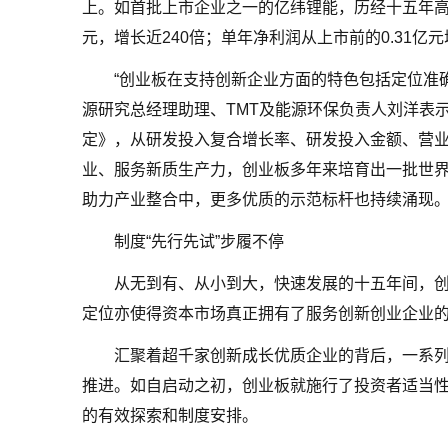
上。如首批上市企业之一的亿纬锂能，历经十五年高速发
元，增长近240倍；单年净利润从上市前的0.31亿元增
“创业板在支持创新企业方面的特色包括定位准
源研究总经理助理、TMT及能源环保负责人刘洋表
定》，从研发投入复合增长率、研发投入金额、营
业、服务新质生产力，创业板多年来培育出一批世
助力产业整合中，更多优质的示范标杆也持续涌现
制度“先行先试”步履不停
从无到有、从小到大，快速发展的十五年间，
定位亦使得资本市场真正拥有了服务创新创业企业
汇聚着超千家创新成长优质企业的背后，一系
推进。如自启动之初，创业板就施行了投资者适当
的有效探索和制度安排。