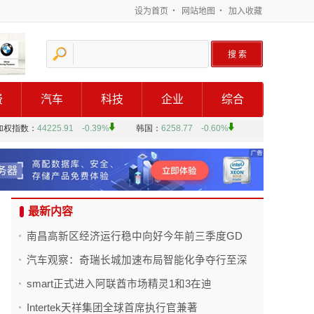
设为首页
・
网站地图
・
加入收藏
费
汽车
科技
企业
综合
最新内容
南昌高新区经济运行稳中向好今年前三季度GD
汽车观察：奇瑞长城加速布局智能化争夺行至深
smart正式进入阿联酋市场精灵1和3在迪
Intertek天祥集团全球首席执行官兼著