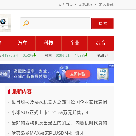
设为首页
・
网站地图
・
加入收藏
费
汽车
科技
企业
综合
最新内容
纵目科技及蚕丛机器人总部迎德国企业家代表团
小米SU7正式上市：21.59万元起售，4
最好的发动机卖出最差的销量，内燃机时代真的
哈弗枭龙MAXvs宋PLUSDM-i：谁才