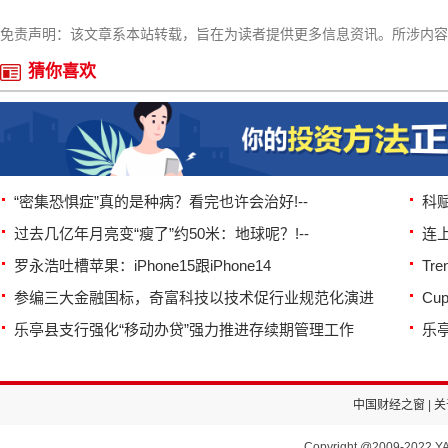
免责声明：该文章系本站转载，旨在为读者提供更多信息资讯。所涉内容
猜你喜欢
“密集恐惧症”真的是种病？看完也许会治好!--
科赋
过去几亿年月亮变“瘦了”约50米：地球呢？!--
连
罗永浩吐槽苹果：iPhone15跟iPhone14
Tr
参编三大金融国标，奇富科技以技术促行业规范化演进
Cu
乐亭县支行强化“移动办贷”强力推进存续期管理工作
乐
中国财经之窗
|
关
Copyright @2009-2022 YA