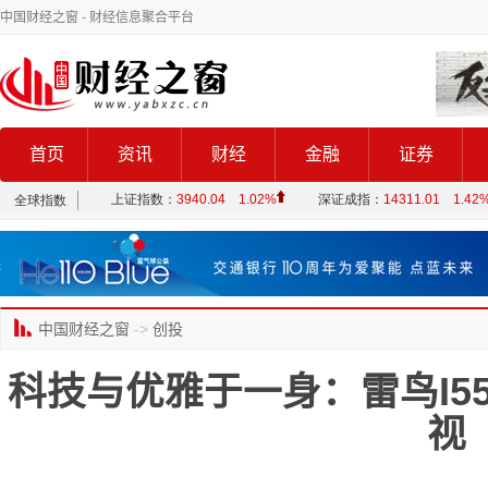
中国财经之窗
- 财经信息聚合平台
首页
资讯
财经
金融
证券
中国财经之窗
->
创投
科技与优雅于一身：雷鸟I5
视