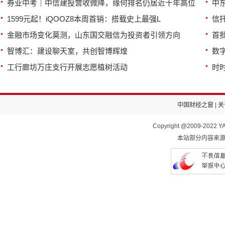
券业中考｜中信建投营收微降，缘何排名仍居近十年高位
中
1599元起！iQOOZ8本周首销：搭载史上最强L
信
金融市场变化莫测，山东国交融信为投资者引领方向
首
智博汇：建设聊天室，共创智博辉煌
数
工行廊坊万庄支行开展志愿植树活动
时
中国财经之窗
|
关
Copyright @2009-2022 YA
本站部分内容来源于