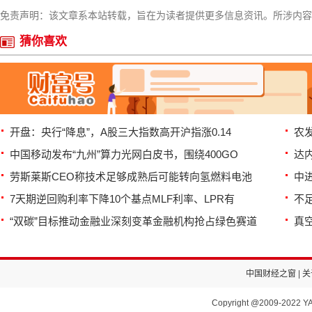
免责声明：该文章系本站转载，旨在为读者提供更多信息资讯。所涉内容
猜你喜欢
开盘：央行“降息”，A股三大指数高开沪指涨0.14
农
中国移动发布“九州”算力光网白皮书，围绕400GO
达
劳斯莱斯CEO称技术足够成熟后可能转向氢燃料电池
中
7天期逆回购利率下降10个基点MLF利率、LPR有
不
“双碳”目标推动金融业深刻变革金融机构抢占绿色赛道
真
中国财经之窗
|
关
Copyright @2009-2022 YA