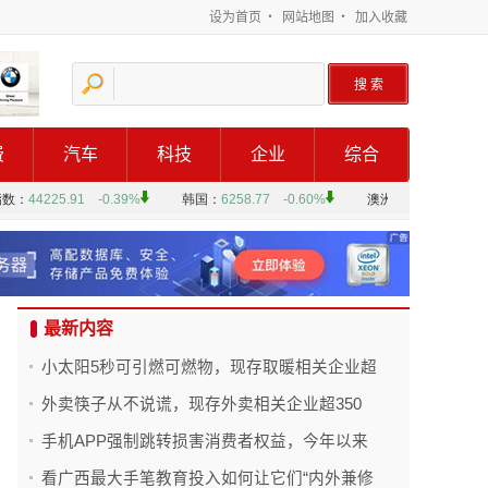
设为首页
・
网站地图
・
加入收藏
费
汽车
科技
企业
综合
最新内容
小太阳5秒可引燃可燃物，现存取暖相关企业超
外卖筷子从不说谎，现存外卖相关企业超350
手机APP强制跳转损害消费者权益，今年以来
看广西最大手笔教育投入如何让它们“内外兼修